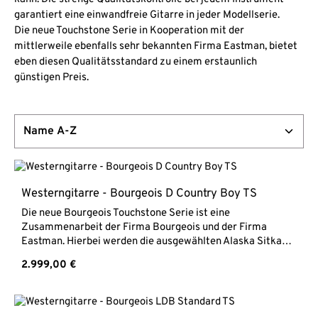
garantiert eine einwandfreie Gitarre in jeder Modellserie.
Die neue Touchstone Serie in Kooperation mit der
mittlerweile ebenfalls sehr bekannten Firma Eastman, bietet
eben diesen Qualitätsstandard zu einem erstaunlich
günstigen Preis.
Westerngitarre - Bourgeois D Country Boy TS
Die neue Bourgeois Touchstone Serie ist eine
Zusammenarbeit der Firma Bourgeois und der Firma
Eastman. Hierbei werden die ausgewählten Alaska Sitka
Fichtendecken Dana Bourgeois bekanntem Tuning
Regulärer Preis:
2.999,00 €
unterzogen und sorgfältig mit Adirondack Fichte bebalkt.
Dann wird die Gitarre von ausgesuchten Gitarrenbauern
bei Eastman fertig gebaut. Somit bietet die Touchstone
Serie den hohen Standard an Klangqualität und Liebe zur