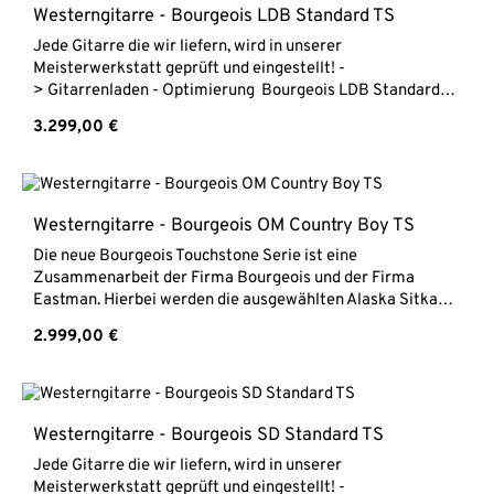
Perfektion zu einem hochinteressanten Preis. Enthalten
Westerngitarre - Bourgeois LDB Standard TS
sind die beliebten Country Boy Modelle in OM und
Jede Gitarre die wir liefern, wird in unserer
Dreadnought sowie die Vintage Modelle ebenfalls in beiden
Meisterwerkstatt geprüft und eingestellt! -
Bauformen. Jede Gitarre die wir liefern, wird in unserer
> Gitarrenladen - Optimierung Bourgeois LDB Standard
Meisterwerkstatt geprüft und eingestellt! -
TS Touchstone SerieMassive Sitka
> Gitarrenladen - Optimierung Bourgeois OM Vintage
Regulärer Preis:
3.299,00 €
Haselfichtendecke Boden & Zargen aus massivem
TS Touchstone Serie Massive Sitka Fichtendecke Boden &
MahagoniHals aus Mahagoni Ziricote
Zargen aus massivem MahagoniHals aus
Griffbrett Sattelbreite 43 mm Mensur 635 mm Lackierung
Mahagoni Ebenholz Griffbrett Sattelbreite 43,6
Hochglanz inkl. Hartschalenkoffer
mm Mensur 648 mm Lackierung Hochglanz inkl.
Westerngitarre - Bourgeois OM Country Boy TS
Hartschalenkoffer
Die neue Bourgeois Touchstone Serie ist eine
Zusammenarbeit der Firma Bourgeois und der Firma
Eastman. Hierbei werden die ausgewählten Alaska Sitka
Fichtendecken Dana Bourgeois bekanntem Tuning
Regulärer Preis:
2.999,00 €
unterzogen und sorgfältig mit Adirondack Fichte bebalkt.
Dann wird die Gitarre von ausgesuchten Gitarrenbauern
bei Eastman fertig gebaut. Sound-Demo auf
Instagram @dergitarrenladenSomit bietet die Touchstone
Serie den hohen Standard an Klangqualität und Liebe zur
Westerngitarre - Bourgeois SD Standard TS
Perfektion zu einem hochinteressanten Preis. Enthalten
Jede Gitarre die wir liefern, wird in unserer
sind die beliebten Country Boy Modelle in OM und
Meisterwerkstatt geprüft und eingestellt! -