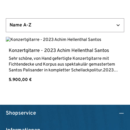
Konzertgitarre - 2023 Achim Hellenthal Santos
Sehr schöne, von Hand gefertigte Konzertgitarre mit
Fichtendecke und Korpus aus spektakulär gemastertem
Santos Palisander in kompletter Schellackpolitur.2023
Achim Hellenthal Santos4/4 KonzertgitarreMassive
Regulärer Preis:
5.900,00 €
FichtendeckeBoden & Zargen aus massivem Santos
PalisanderHals aus MahagoniEbenholz
GriffbrettSattelbreite 51 mmMensur 650 mmLackierung
Schellack
Shopservice