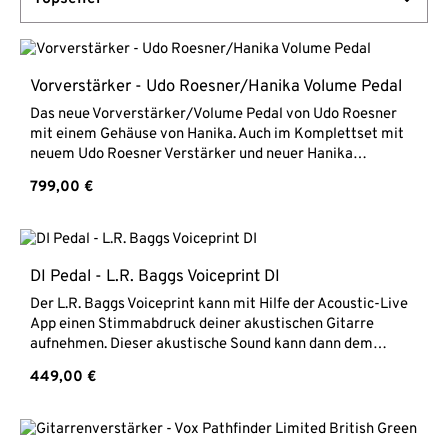
Vorverstärker - Udo Roesner/Hanika Volume Pedal
Das neue Vorverstärker/Volume Pedal von Udo Roesner
mit einem Gehäuse von Hanika. Auch im Komplettset mit
neuem Udo Roesner Verstärker und neuer Hanika
Crossover Gitarre erhältlich.-> Hanika Crossover
Regulärer Preis:
799,00 €
Roesner -> Udo Roesner/Hanika Da Capo 75 ->
Komplettset Hanika Crossover + Roesner/Hanika Da Capo
+ Roesner Pedal Preamp/Volume Pedal
Roesner/HanikaVorverstärker mit Volume RegelungInsert,
DI out
DI Pedal - L.R. Baggs Voiceprint DI
Der L.R. Baggs Voiceprint kann mit Hilfe der Acoustic-Live
App einen Stimmabdruck deiner akustischen Gitarre
aufnehmen. Dieser akustische Sound kann dann dem
verstärkten Sound hinzugefügt werden, um einen idealen
Regulärer Preis:
449,00 €
Klang zu erhalten.Die ausführliche Beschreibung und
Anleitung gibt es auf der -> L.R. Baggs WebsiteL.R. Baggs
Voiceprint DIDI Pedal für akustische Gitarre