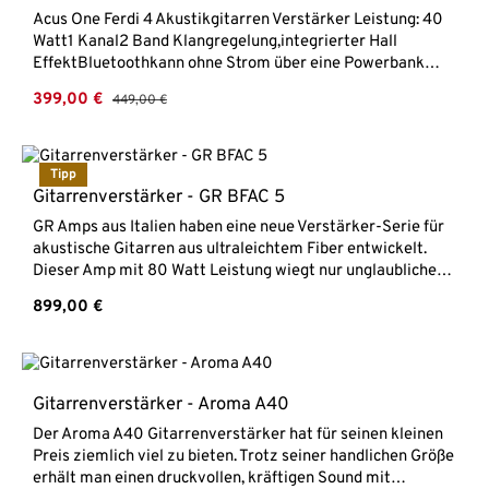
Roesner/Hanika Da Capo 75 Verstärker für akustische
Acus One Ferdi 4 Akustikgitarren Verstärker Leistung: 40
Gitarren 75 WattCustom Gehäuse aus Riegelnussbaum von
Watt1 Kanal2 Band Klangregelung,integrierter Hall
Hanika2 Kanäle3-Band EQsechs Effekte48 V
EffektBluetoothkann ohne Strom über eine Powerbank
PhantomspeisungLow Cut
betrieben werden (nicht im Lieferumfang
Verkaufspreis:
399,00 €
Regulärer Preis:
449,00 €
enthalten)Gehäuse aus Mehrschicht-Leimholz
Tipp
Gitarrenverstärker - GR BFAC 5
GR Amps aus Italien haben eine neue Verstärker-Serie für
akustische Gitarren aus ultraleichtem Fiber entwickelt.
Dieser Amp mit 80 Watt Leistung wiegt nur unglaubliche
3,7 kg und ist damit enorm komfortabel zu transportieren,
Regulärer Preis:
899,00 €
ohne dass es ihm an nötiger Power im Klang fehlt!GR BFAC
5Akustikgitarrenverstärker80 Watt Leistung2 getrennte
Kanäle mit Kombi-Buchse für Gitarre oder
MikrofonGain/Bass/Mitten/HöhenHall Effektaus
ultraleichtem FiberGewicht nur 3,7 kg
Gitarrenverstärker - Aroma A40
Der Aroma A40 Gitarrenverstärker hat für seinen kleinen
Preis ziemlich viel zu bieten. Trotz seiner handlichen Größe
erhält man einen druckvollen, kräftigen Sound mit