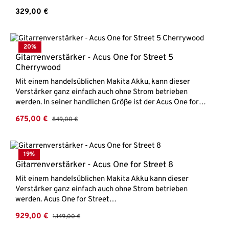
erstaunlicher Lautstärke. Gitarre und Mikrofon können in
Regulärer Preis:
329,00 €
zwei Kanälen getrennt mit einem 3-Band EQ geregelt
werden und verfügen außerdem über einen Reverb-Effekt.
Mit dem eingebauten Akku kann der Amp ganz einfach
ohne Strom gespielt werden. Dank der Batterieanzeige hat
20
%
man immer einen guten Überblick über die Akkulaufzeit.
Gitarrenverstärker - Acus One for Street 5
Dank Bluetooth Verbindung kann ebenfalls ganz bequem
Cherrywood
Musik abgespielt werden. Ein sehr empfehlenswerter
Mit einem handelsüblichen Makita Akku, kann dieser
Verstärker!Aroma A40Akustikgitarrenverstärker40 Watt
Verstärker ganz einfach auch ohne Strom betrieben
LeistungAkkubetrieb möglichGitarreneingang mit
werden. In seiner handlichen Größe ist der Acus One for
Bass/Mitten/Höhen/Reverb/VolumeMikrofoneingang mit
Street 5 daher der perfekte Amp zum Mitnehmen.Acus One
Bass/Mitten/Höhen/Reverb/VolumeNotch
Verkaufspreis:
675,00 €
Regulärer Preis:
849,00 €
for Street 5Akustikgitarrenverstärker Leistung 40 Watt 2
FilterBluetooth-Funktion Gewicht 6 kginkl. gepolsterter
Kanäle mit 3-Band EQHalleffektBluetoothAux-Eingang1
Tasche
XLR-Buchse, 2 KlinkenbuchsenPhantomspeisungmöglicher
Akkubetrieb mit Makita Akku (nicht inklusive)
19
%
Gitarrenverstärker - Acus One for Street 8
Mit einem handelsüblichen Makita Akku kann dieser
Verstärker ganz einfach auch ohne Strom betrieben
werden. Acus One for Street
8Akustikgitarrenverstärker Leistung 90 Watt 3
Verkaufspreis:
929,00 €
Regulärer Preis:
1.149,00 €
Kanäle HalleffektBluetoothAux-Eingang2 XLR-Buchsen, 3