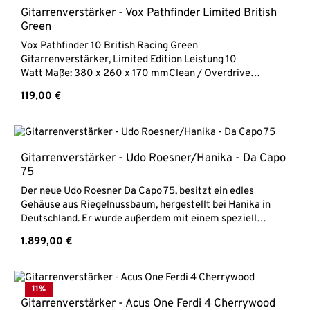
Gitarrenverstärker - Vox Pathfinder Limited British
Green
Vox Pathfinder 10 British Racing Green
Gitarrenverstärker, Limited Edition Leistung 10
Watt Maße: 380 x 260 x 170 mmClean / Overdrive
TasteGewicht 4,8 kg
Regulärer Preis:
119,00 €
Gitarrenverstärker - Udo Roesner/Hanika - Da Capo
75
Der neue Udo Roesner Da Capo 75, besitzt ein edles
Gehäuse aus Riegelnussbaum, hergestellt bei Hanika in
Deutschland. Er wurde außerdem mit einem speziell
angefertigtem 8 Zoll Lautsprecher ausgestattet und ist
Regulärer Preis:
1.899,00 €
einzeln-, wir auch im Set mit der neuen Hanika Crossover
sowie dem neuen Roesner Preamp Pedal erhältlich.->
Hanika Crossover Roesner -> Udo Roesner/Hanika
Preamp Volume Pedal -> Komplettset Hanika Crossover +
11
%
Roesner/Hanika Da Capo 75 + Roesner Pedal Udo
Gitarrenverstärker - Acus One Ferdi 4 Cherrywood