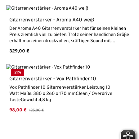
KlinkenbuchsenPhantomspeisungmöglicher Akkubetrieb
mit Makita Akku (nicht inklusive)
Gitarrenverstärker - Aroma A40 weiß
Der Aroma A40 Gitarrenverstärker hat für seinen kleinen
Preis ziemlich viel zu bieten. Trotz seiner handlichen Größe
erhält man einen druckvollen, kräftigen Sound mit
erstaunlicher Lautstärke. Gitarre und Mikrofon können in
Regulärer Preis:
329,00 €
zwei Kanälen getrennt mit einem 3-Band EQ geregelt
werden und verfügen außerdem über einen Reverb-Effekt.
Mit dem eingebauten Akku kann der Amp ganz einfach
ohne Strom gespielt werden. Dank der Batterieanzeige hat
21
%
man immer einen guten Überblick über die Akkulaufzeit.
Gitarrenverstärker - Vox Pathfinder 10
Dank Bluetooth Verbindung kann ebenfalls ganz bequem
Vox Pathfinder 10 Gitarrenverstärker Leistung 10
Musik abgespielt werden. Ein sehr empfehlenswerter
Watt Maße: 380 x 260 x 170 mmClean / Overdrive
Verstärker!Aroma A40Akustikgitarrenverstärker40 Watt
TasteGewicht 4,8 kg
LeistungAkkubetrieb möglichGitarreneingang mit
Bass/Mitten/Höhen/Reverb/VolumeMikrofoneingang mit
Verkaufspreis:
98,00 €
Regulärer Preis:
125,00 €
Bass/Mitten/Höhen/Reverb/VolumeNotch
FilterBluetooth-Funktion Gewicht 6 kginkl. gepolsterter
Tasche