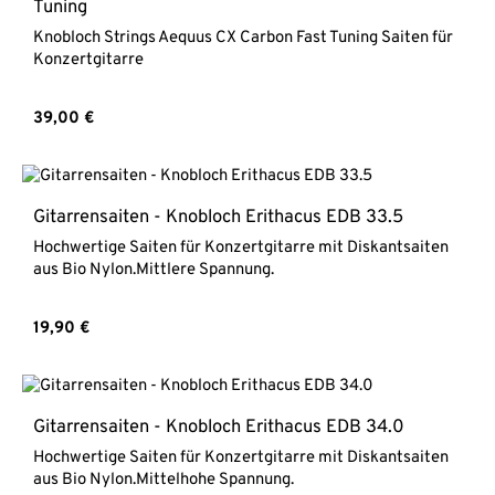
Materialien. Sie liefern einen schönen und langwährenden
Tuning
Ton mit mehr Körper und Tiefe und sind somit ideal für
Knobloch Strings Aequus CX Carbon Fast Tuning Saiten für
Studio- und Live-Aufnahmen. Durch die Verwendung von
Konzertgitarre
Double Silver haben die Saiten eine
unübertroffene Haltbarkeit. Medium High Tension /
mittelhohe SpannungDiskant: Carbon CXBässe: Double
Regulärer Preis:
39,00 €
Silver umsponnen - Reinsilber
Gitarrensaiten - Knobloch Erithacus EDB 33.5
Hochwertige Saiten für Konzertgitarre mit Diskantsaiten
aus Bio Nylon.Mittlere Spannung.
Regulärer Preis:
19,90 €
Gitarrensaiten - Knobloch Erithacus EDB 34.0
Hochwertige Saiten für Konzertgitarre mit Diskantsaiten
aus Bio Nylon.Mittelhohe Spannung.