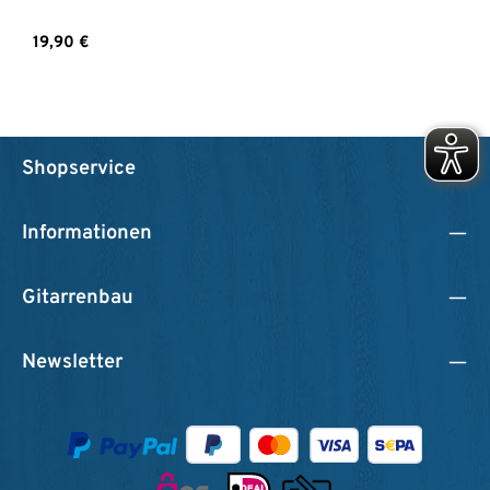
Regulärer Preis:
19,90 €
Shopservice
Informationen
Gitarrenbau
Newsletter