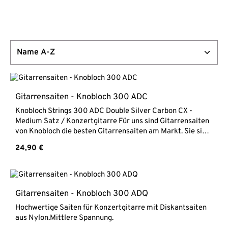
Gitarrensaiten - Knobloch 300 ADC
Knobloch Strings 300 ADC Double Silver Carbon CX -
Medium Satz / Konzertgitarre Für uns sind Gitarrensaiten
von Knobloch die besten Gitarrensaiten am Markt. Sie sind
kräftig und trotzdem warm im Ton. Mit dem Ziel, eine
Regulärer Preis:
24,90 €
ausgewogene Balance zwischen druckvollen Bässen,
brillianten Höhen und einem warmen Ton zu erlangen,
wurden die Bässe aus Double Silver und die Diskantsaiten
mit Carbon CX hergestellt. Die Bässe der Knobloch Actives
Saiten sind hergestellt aus Reinsilber, einem der
Gitarrensaiten - Knobloch 300 ADQ
hochwertigsten Materialien. Sie liefern einen schönen und
Hochwertige Saiten für Konzertgitarre mit Diskantsaiten
langwährenden Ton mit mehr Körper und Tiefe und sind
aus Nylon.Mittlere Spannung.
somit ideal für Studio- und Live-Aufnahmen. Durch die