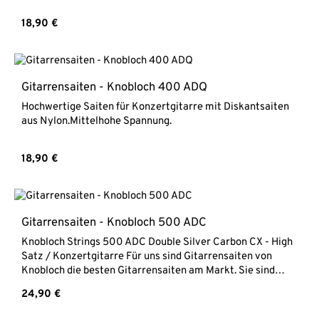
Verwendung von Double Silver haben die Saiten eine
unübertroffene Haltbarkeit. Medium Tension / mittlere
Regulärer Preis:
18,90 €
SpannungDiskant: Carbon CXBässe: Double Silver
umsponnen - Reinsilber
Gitarrensaiten - Knobloch 400 ADQ
Hochwertige Saiten für Konzertgitarre mit Diskantsaiten
aus Nylon.Mittelhohe Spannung.
Regulärer Preis:
18,90 €
Gitarrensaiten - Knobloch 500 ADC
Knobloch Strings 500 ADC Double Silver Carbon CX - High
Satz / Konzertgitarre Für uns sind Gitarrensaiten von
Knobloch die besten Gitarrensaiten am Markt. Sie sind
kräftig und trotzdem warm im Ton. Mit dem Ziel, eine
Regulärer Preis:
24,90 €
ausgewogene Balance zwischen druckvollen Bässen,
brillianten Höhen und einem warmen Ton zu erlangen,