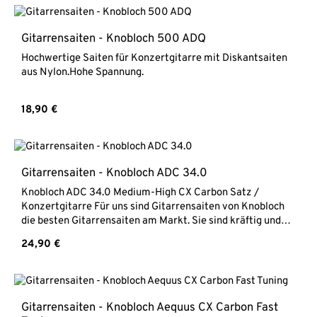
wurden die Bässe aus Double Silver und die Diskantsaiten
mit Carbon CX hergestellt. Die Bässe der Knobloch Actives
Saiten sind hergestellt aus Reinsilber, einem der
Gitarrensaiten - Knobloch 500 ADQ
hochwertigsten Materialien. Sie liefern einen schönen und
Hochwertige Saiten für Konzertgitarre mit Diskantsaiten
langwährenden Ton mit mehr Körper und Tiefe und sind
aus Nylon.Hohe Spannung.
somit ideal für Studio- und Live-Aufnahmen. Durch die
Verwendung von Double Silver haben die Saiten eine
unübertroffene Haltbarkeit. High Tension / hohe
Regulärer Preis:
18,90 €
SpannungDiskant: Carbon CXBässe: Double Silver
umsponnen - Reinsilber
Gitarrensaiten - Knobloch ADC 34.0
Knobloch ADC 34.0 Medium-High CX Carbon Satz /
Konzertgitarre Für uns sind Gitarrensaiten von Knobloch
die besten Gitarrensaiten am Markt. Sie sind kräftig und
trotzdem warm im Ton. Mit dem Ziel, eine ausgewogene
Regulärer Preis:
24,90 €
Balance zwischen druckvollen Bässen, brillianten Höhen
und einem warmen Ton zu erlangen, wurden die Bässe aus
Double Silver und die Diskantsaiten mit Carbon CX
hergestellt. Die Bässe der Knobloch Actives Saiten
sind hergestellt aus Reinsilber, einem der hochwertigsten
Gitarrensaiten - Knobloch Aequus CX Carbon Fast