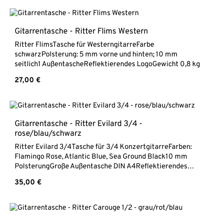
Gitarrentasche - Ritter Flims Western
Ritter FlimsTasche für WesterngitarreFarbe
schwarzPolsterung: 5 mm vorne und hinten; 10 mm
seitlich1 AußentascheReflektierendes LogoGewicht 0,8 kg
Regulärer Preis:
27,00 €
Gitarrentasche - Ritter Evilard 3/4 -
rose/blau/schwarz
Ritter Evilard 3/4Tasche für 3/4 KonzertgitarreFarben:
Flamingo Rose, Atlantic Blue, Sea Ground Black10 mm
PolsterungGroße Außentasche DIN A4Reflektierendes
LogoGewicht 0,9 kg
Regulärer Preis:
35,00 €