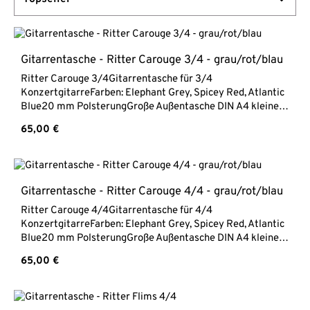
Gitarrentasche - Ritter Carouge 3/4 - grau/rot/blau
Ritter Carouge 3/4Gitarrentasche für 3/4
KonzertgitarreFarben: Elephant Grey, Spicey Red, Atlantic
Blue20 mm PolsterungGroße Außentasche DIN A4 kleine
Zubehörtasche am KopfReflektierende StreifenGewicht
Regulärer Preis:
65,00 €
1,5 kg
Gitarrentasche - Ritter Carouge 4/4 - grau/rot/blau
Ritter Carouge 4/4Gitarrentasche für 4/4
KonzertgitarreFarben: Elephant Grey, Spicey Red, Atlantic
Blue20 mm PolsterungGroße Außentasche DIN A4 kleine
Zubehörtasche am KopfReflektierende StreifenGewicht
Regulärer Preis:
65,00 €
1,5 kg