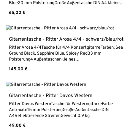
Blue20 mm PolsterungGroße Außentasche DIN A4 kleine
Zubehörtasche am KopfReflektierende StreifenGewicht
Regulärer Preis:
65,00 €
1,5 kg
Gitarrentasche - Ritter Arosa 4/4 - schwarz/blau/rot
Ritter Arosa 4/4Tasche für 4/4 KonzertgitarreFarben: Sea
Ground Black, Sapphire Blue, Spicey Red33 mm
Polsterung4 Außentaschenkleines
InnenfachHalspolsterungReflektierende
Regulärer Preis:
145,00 €
StreifenRegenüberzug inklusiveVerstaubare
TragegurteGewicht 3,02 kg
Gitarrentasche - Ritter Davos Western
Ritter Davos WesternTasche für WesterngitarreFarbe
Antracite15 mm PolsterungGroße Außentasche DIN
A4Reflektierende StreifenGewicht 0,9 kg
Regulärer Preis:
49,00 €