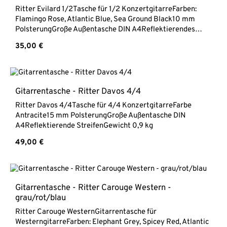
Ritter Evilard 1/2Tasche für 1/2 KonzertgitarreFarben:
Flamingo Rose, Atlantic Blue, Sea Ground Black10 mm
PolsterungGroße Außentasche DIN A4Reflektierendes
LogoGewicht 0,9 kg
Regulärer Preis:
35,00 €
Gitarrentasche - Ritter Davos 4/4
Ritter Davos 4/4Tasche für 4/4 KonzertgitarreFarbe
Antracite15 mm PolsterungGroße Außentasche DIN
A4Reflektierende StreifenGewicht 0,9 kg
Regulärer Preis:
49,00 €
Gitarrentasche - Ritter Carouge Western -
grau/rot/blau
Ritter Carouge WesternGitarrentasche für
WesterngitarreFarben: Elephant Grey, Spicey Red, Atlantic