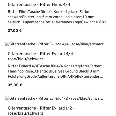
Gitarrentasche - Ritter Flims 4/4
Ritter FlimsTasche für 4/4 KonzertgitarreFarbe
schwarzPolsterung: 5 mm vorne und hinten; 10 mm
seitlich1 AußentascheReflektierendes LogoGewicht 0,8 kg
Regulärer Preis:
27,00 €
Gitarrentasche - Ritter Evilard 4/4 -
rose/blau/schwarz
Ritter Evilard 4/4Tasche für 4/4 KonzertgitarreFarben:
Flamingo Rose, Atlantic Blue, Sea Ground Black10 mm
PolsterungGroße Außentasche DIN A4Reflektierendes
LogoGewicht 0,9 kg
Regulärer Preis:
35,00 €
Gitarrentasche - Ritter Evilard 1/2 -
rose/blau/schwarz