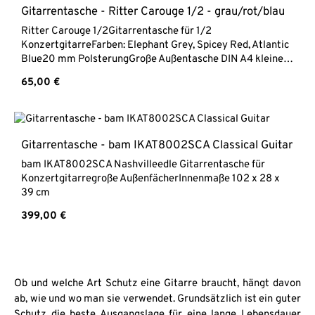
Gitarrentasche - Ritter Carouge 1/2 - grau/rot/blau
Ritter Carouge 1/2Gitarrentasche für 1/2
KonzertgitarreFarben: Elephant Grey, Spicey Red, Atlantic
Blue20 mm PolsterungGroße Außentasche DIN A4 kleine
Zubehörtasche am KopfReflektierende StreifenGewicht
Regulärer Preis:
65,00 €
1,5 kg
Gitarrentasche - bam IKAT8002SCA Classical Guitar
bam IKAT8002SCA Nashvilleedle Gitarrentasche für
Konzertgitarregroße AußenfächerInnenmaße 102 x 28 x
39 cm
Regulärer Preis:
399,00 €
Ob und welche Art Schutz eine Gitarre braucht, hängt davon
ab, wie und wo man sie verwendet. Grundsätzlich ist ein guter
Schutz die beste Ausgangslage für eine lange Lebensdauer