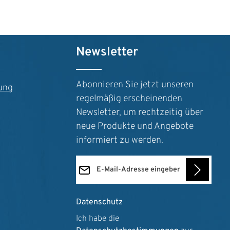
n um die Anzahl zu erhöhen oder zu reduz
der benutze die Schaltflächen um die Anz
Newsletter
Abonnieren Sie jetzt unseren
ung
regelmäßig erscheinenden
Newsletter, um rechtzeitig über
neue Produkte und Angebote
informiert zu werden.
E-Mail-Adresse*
Datenschutz
Ich habe die