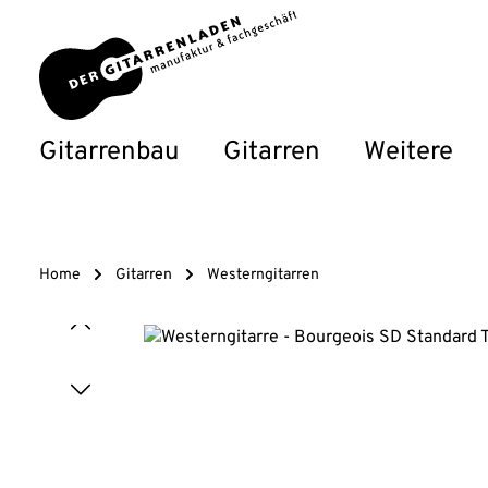
um Hauptinhalt springen
Zur Hauptnavigation springen
Gitarrenbau
Gitarren
Weitere
Home
Gitarren
Westerngitarren
Bildergalerie überspringen