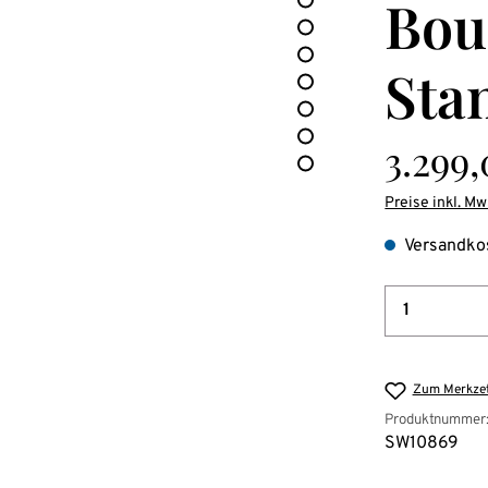
Bou
Sta
Regulärer Pre
3.299
Preise inkl. Mw
Versandkos
Produkt 
Zum Merkzet
Produktnummer
SW10869