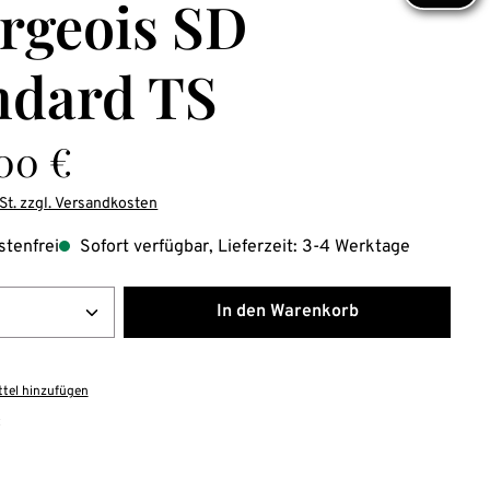
rgeois SD
ndard TS
is:
,00 €
St. zzgl. Versandkosten
tenfrei
Sofort verfügbar, Lieferzeit: 3-4 Werktage
Anzahl: Gib den gewünschten Wert ein ode
In den Warenkorb
tel hinzufügen
: