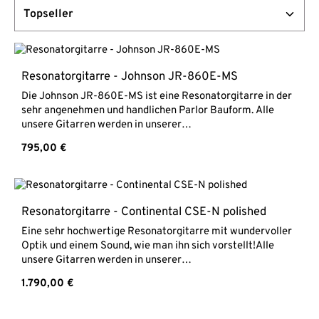
Resonatorgitarre - Johnson JR-860E-MS
Die Johnson JR-860E-MS ist eine Resonatorgitarre in der
sehr angenehmen und handlichen Parlor Bauform. Alle
unsere Gitarren werden in unserer
Meisterwerkstatt "Gitarrenladen optimiert".Johnson JR-
Regulärer Preis:
795,00 €
860E-MSParlor ResonatorgitarreKorpus aus
MahagoniTonabnehmer Single Coil mit V+T ReglerHals aus
MahagoniPalisander GriffbrettSattelbreite 46 mmMensur
628 mminkl. gut gepolstertem Gigbag
Resonatorgitarre - Continental CSE-N polished
Eine sehr hochwertige Resonatorgitarre mit wundervoller
Optik und einem Sound, wie man ihn sich vorstellt!Alle
unsere Gitarren werden in unserer
Meisterwerkstatt "Gitarrenladen optimiert".Continental
Regulärer Preis:
1.790,00 €
CSE-N polishedSingle Cone ResonatorgitarreKorpus aus
Messing, vernickelt und poliertTonabnehmer Continental
Mini Humbucker mit Volume und Tone PotiHals aus