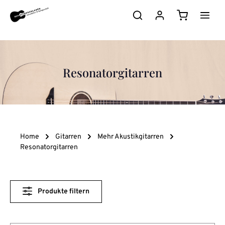
Zum Hauptinhalt springen
Warenkorb e
Resonatorgitarren
Home
Gitarren
Mehr Akustikgitarren
Resonatorgitarren
Produkte filtern