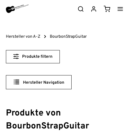
Zum Hauptinhalt springen
Warenkorb e
Hersteller von A-Z
BourbonStrapGuitar
Produkte filtern
Hersteller Navigation
Produkte von
BourbonStrapGuitar