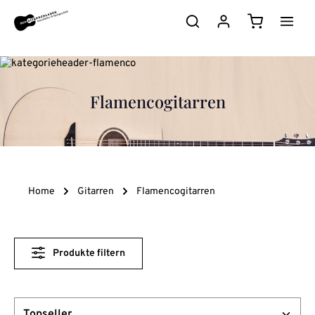
Zum Hauptinhalt springen
Warenkorb e
Flamencogitarren
Home
Gitarren
Flamencogitarren
Produkte filtern