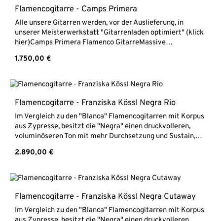
sehr vielseitige Gitarre mit schöner Optik und authentisch
Flamencogitarre - Camps Primera
spanischem Charakter.Alle unsere Gitarren werden, vor
Alle unsere Gitarren werden, vor der Auslieferung, in
der Auslieferung, in unserer
unserer Meisterwerkstatt "Gitarrenladen optimiert" (klick
Meisterwerkstatt "Gitarrenladen optimiert" (klick hier)
hier)Camps Primera Flamenco GitarreMassive
Camps Primera Negra A Flamenco Negra Gitarre Massive
FichtendeckeBoden & Zargen aus massiver
FichtendeckeBoden & Zargen aus massivem ostindischen
Regulärer Preis:
1.750,00 €
ZypresseEbenholz GriffbrettHals CedroSattelbreite 52
PalisanderEbenholz GriffbrettHals CedroPalisander
mmMensur 650 mm
StegSattelbreite 51 mmMensur 650 mmTransparenter
SchlagschutzLackierung Hochglanz
Flamencogitarre - Franziska Kössl Negra Rio
Im Vergleich zu den "Blanca" Flamencogitarren mit Korpus
aus Zypresse, besitzt die "Negra" einen druckvolleren,
voluminöseren Ton mit mehr Durchsetzung und Sustain,
ohne den trockenen Sound mit der schnellen Ansprache zu
Regulärer Preis:
2.890,00 €
verlieren. Diese Franziska Kössl Negra besitzt einen
Korpus aus luxuriösem Rio Palisander (dreiteilig) und eine
äußerst feinjährige Schweizer Alpenfichtendecke in
aufwendiger Schellack Politur. Diese Gitarre ist gebraucht
aber in einem sehr guten Zustand.Dieses Modell gibt es
Flamencogitarre - Franziska Kössl Negra Cutaway
auch mit Cutaway -> zum ModellFranziska Kössl Flamenco
Im Vergleich zu den "Blanca" Flamencogitarren mit Korpus
Negra RioFlamenca NegraHandgefertigt in unserer
aus Zypresse, besitzt die "Negra" einen druckvolleren,