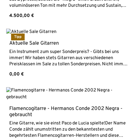
MeisterwerkstattMassive Schweizer
voluminöseren Ton mit mehr Durchsetzung und Sustain,
AlpenfichtendeckeBoden & Zargen aus massivem Rio
ohne den trockenen Sound mit der schnellen Ansprache zu
Palisander (mit Cites Dokumenten)Hals aus
Regulärer Preis:
4.500,00 €
verlieren. Diese Franziska Kössl Negra besitzt einen
MahagoniEbenholz GriffbrettSattelbreite 52 mmMensur
Korpus aus luxuriösem Rio Palisander (dreiteilig) und eine
650 mmLackierung Hochglanz, Decke Schellack
äußerst feinjährige Schweizer Alpenfichtendecke in
aufwendiger Schellack Politur. Eingebaut ist ein K&K Pure
Tipp
Classic Tonabnehmer.Dieses Modell gibt es auch mit
Aktuelle Sale Gitarren
Zederndecke -> Franziska Kössl Paris ZederFranziska
Ein Instrument zum super Sonderpreis? - Gibts bei uns
Kössl Flamenco Negra Flamencogitarre mit
immer! Wir haben stets Gitarren aus verschiedenen
CutawayHandgefertigt in unserer
Preisklassen im Sale zu tollen Sonderpreisen. Nicht immer
MeisterwerkstattMassive Schweizer
landen alle Instrumente automatisch in unserem Online
AlpenfichtendeckeBoden & Zargen aus massivem Rio
Regulärer Preis:
0,00 €
Shop. Wenn du also eine Gitarre suchst, frag uns gerne nach
Palisander (mit Cites Dokumenten)Hals aus
dem aktuellen Lagerbestand oder der Sale-Liste. Vielleicht
MahagoniEbenholz GriffbrettSattelbreite 50 mmMensur
haben wir genau das richtige für dich im Laden!Hier direkt
650 mmLackierung Hochglanz, Decke
der Link zur Anfrage per E-Mail -> Anfrage zu Sale
SchellackTonabnehmer K&K Pure Classicinkl.
Gitarren
hochwertigem bam Carbonkoffer
Flamencogitarre - Hermanos Conde 2002 Negra -
gebraucht
Eine Gitarre, wie sie einst Paco de Lucia spielte!Der Name
Conde zählt unumstritten zu den bekanntesten und
begehrtesten Flamencogitarren-Herstellern und diese