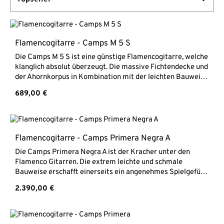
Flamencogitarre - Camps M 5 S
Die Camps M 5 S ist eine günstige Flamencogitarre, welche
klanglich absolut überzeugt. Die massive Fichtendecke und
der Ahornkorpus in Kombination mit der leichten Bauweise
verleihen ihr einen knackigen Klang und eine schnelle
Regulärer Preis:
689,00 €
Ansprache. Durch die niedrige Saitenlage ist sie sehr
angenehm zu spielen, perfekt für die Flamenco-
Spieltechnik. Außerdem besitzt sie einen Halsspannstab,
mit welchem die Halskrümmung reguliert werden kann.
Alle unsere Gitarren werden, vor der Auslieferung, in
Flamencogitarre - Camps Primera Negra A
unserer Meisterwerkstatt "Gitarrenladen optimiert" (klick
Die Camps Primera Negra A ist der Kracher unter den
hier) Camps M 5 S Flamenco Gitarre Massive Fichten
Flamenco Gitarren. Die extrem leichte und schmale
DeckeBoden & Zargen aus AhornEbenholz GriffbrettHals
Bauweise erschafft einerseits ein angenehmes Spielgefühl
CedroPalisander StegSattelbreite 52mmMensur
und dazu noch eine wahnsinnig schnelle Ansprache mit
650mmTransparenter SchlagschutzLackierung hochglanz
Regulärer Preis:
2.390,00 €
knackigen Tönen und toller Perkussion. Der Korpus aus
massivem Palisander - im Vergleich zur häufigeren
Variante mit Zypresse - verstärkt dies zusätzlich und
ermöglicht auch ein durchsetzungsstarkes Solospiel. Eine