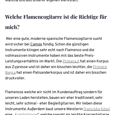
Mancha und aus unserer eigenen Werkstatt.
Welche Flamencogitarre ist die Richtige für
mich?
Wer eine gute, moderne spanische Flamencogitarre sucht
wird sicher bei
Camps
fündig. Schon die günstigen
Instrumente klingen sehr echt nach Flamenco und die
vollmassiven Instrumente haben mit das beste Preis-
Leistungsverhältnis im Markt. Die
Primera A
hat einen Korpus
aus Zypresse und ist daher ein bisschen leichter, die
Primera
Negra
hat einen Palisanderkorpus und ist daher ein bisschen
druckvoller.
Flamencos welche wir nicht im Kundenauftrag sondern für
unseren Laden herstellen, bauen wir eher traditionell, sehr
leicht, sehr schmal - eher Begleitgitarren. Wir lieben diese
Instrumente. Außerdem baut unsere Meisterin
Franziska Kössl
eine „
Kombigitarre
“, welche sowohl als leichte Konzertgitarre