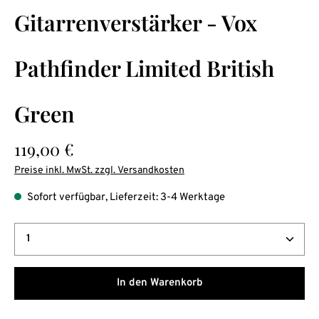
Durchschnittliche Bewertung von 0 von 5 Sternen
Gitarrenverstärker - Vox
Pathfinder Limited British
Green
Regulärer Preis:
119,00 €
Preise inkl. MwSt. zzgl. Versandkosten
Sofort verfügbar, Lieferzeit: 3-4 Werktage
Produkt Anzahl: Gib den gewünschten Wert ein oder b
In den Warenkorb