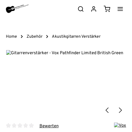
Zum Hauptinhalt springen
Warenkorb e
Home
Zubehör
Akustikgitarren Verstärker
Bildergalerie überspringen
Bewerten