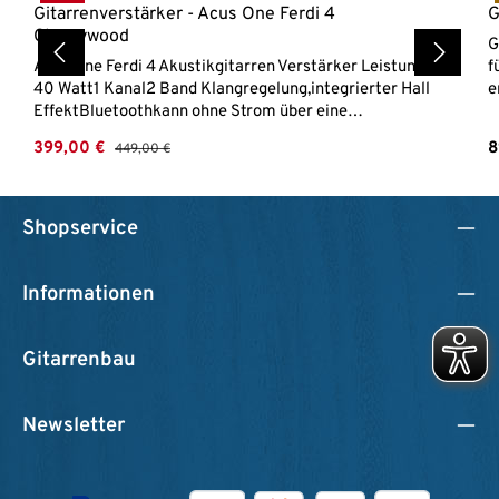
Gitarrenverstärker - Acus One Ferdi 4
G
Cherrywood
G
Acus One Ferdi 4 Akustikgitarren Verstärker Leistung:
f
40 Watt1 Kanal2 Band Klangregelung,integrierter Hall
e
EffektBluetoothkann ohne Strom über eine
n
Powerbank betrieben werden (nicht im Lieferumfang
k
Verkaufspreis:
R
399,00 €
Regulärer Preis:
8
449,00 €
enthalten)Gehäuse aus Mehrschicht-Leimholz
n
5
g
M
Shopservice
u
Informationen
Gitarrenbau
Newsletter