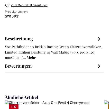
Zum Merkzettel hinzufügen
Produktnummer:
SW10931
Beschreibung
Vox Pathfinder 10 British Racing Green Gitarrenverstärker,
Limited Edition Leistung 10 Watt Maße: 380 x 260 x 170
mmClean /…
Mehr
Bewertungen
Produktgalerie überspringen
Ähnliche Artikel
11
%