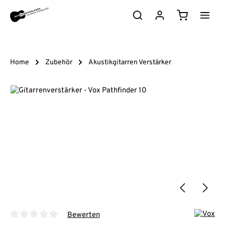
Zum Hauptinhalt springen
Warenkorb e
Home
Zubehör
Akustikgitarren Verstärker
Bildergalerie überspringen
Bewerten