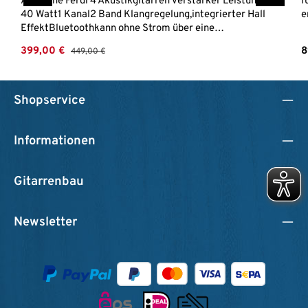
Acus One Ferdi 4 Akustikgitarren Verstärker Leistung:
f
40 Watt1 Kanal2 Band Klangregelung,integrierter Hall
e
EffektBluetoothkann ohne Strom über eine
n
Powerbank betrieben werden (nicht im Lieferumfang
k
Verkaufspreis:
R
399,00 €
Regulärer Preis:
8
449,00 €
enthalten)Gehäuse aus Mehrschicht-Leimholz
n
5
g
M
Shopservice
u
Informationen
Gitarrenbau
Newsletter