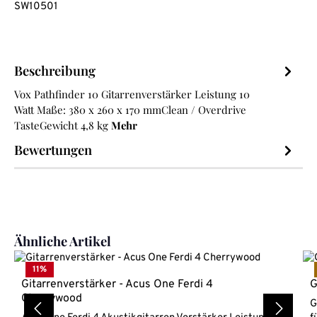
SW10501
Beschreibung
Vox Pathfinder 10 Gitarrenverstärker Leistung 10
Watt Maße: 380 x 260 x 170 mmClean / Overdrive
TasteGewicht 4,8 kg
Mehr
Bewertungen
Produktgalerie überspringen
Ähnliche Artikel
11
%
Gitarrenverstärker - Acus One Ferdi 4
G
Cherrywood
G