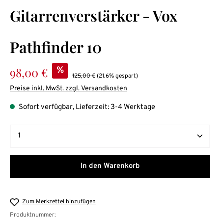
Durchschnittliche Bewertung von 0 von 5 Sternen
Gitarrenverstärker - Vox
Pathfinder 10
Verkaufspreis:
98,00 €
%
Regulärer Preis:
125,00 €
(21.6% gespart)
Preise inkl. MwSt. zzgl. Versandkosten
Sofort verfügbar, Lieferzeit: 3-4 Werktage
Produkt Anzahl: Gib den gewünschten Wert ein oder b
In den Warenkorb
Zum Merkzettel hinzufügen
Produktnummer: