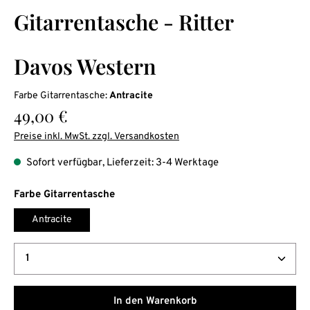
Durchschnittliche Bewertung von 0 von 5 Sternen
Gitarrentasche - Ritter
Davos Western
Farbe Gitarrentasche:
Antracite
Regulärer Preis:
49,00 €
Preise inkl. MwSt. zzgl. Versandkosten
Sofort verfügbar, Lieferzeit: 3-4 Werktage
auswählen
Farbe Gitarrentasche
Antracite
Produkt Anzahl: Gib den gewünschten Wert ein oder b
In den Warenkorb