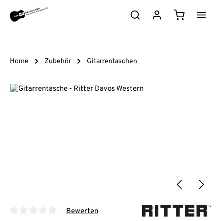
Zum Hauptinhalt springen
Warenkorb e
Home
Zubehör
Gitarrentaschen
Bildergalerie überspringen
Bewerten