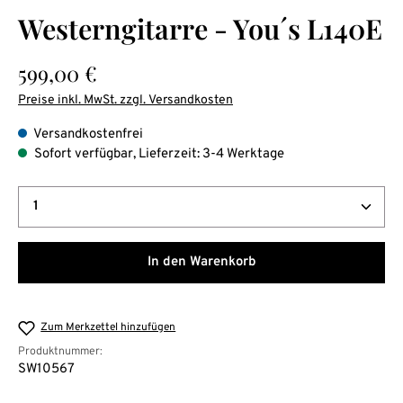
Durchschnittliche Bewertung von 0 von 5 Sternen
Westerngitarre - You´s L140E
Regulärer Preis:
599,00 €
Preise inkl. MwSt. zzgl. Versandkosten
Versandkostenfrei
Sofort verfügbar, Lieferzeit: 3-4 Werktage
Produkt Anzahl: Gib den gewünschten Wert ein oder b
In den Warenkorb
Zum Merkzettel hinzufügen
Produktnummer:
SW10567