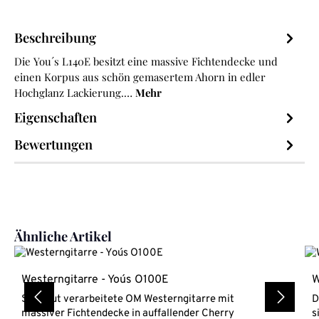
Beschreibung
Die You´s L140E besitzt eine massive Fichtendecke und
einen Korpus aus schön gemasertem Ahorn in edler
Hochglanz Lackierung.…
Mehr
Eigenschaften
Bewertungen
Produktgalerie überspringen
Ähnliche Artikel
Westerngitarre - You´s O100E
W
Sehr gut verarbeitete OM Westerngitarre mit
D
massiver Fichtendecke in auffallender Cherry
s