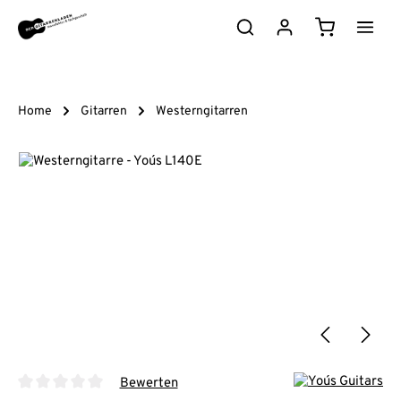
Zum Hauptinhalt springen
Warenkorb e
Home
Gitarren
Westerngitarren
Bildergalerie überspringen
Bewerten