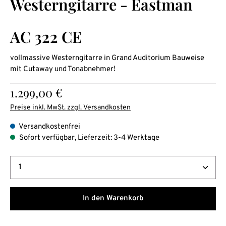
Westerngitarre - Eastman
AC 322 CE
vollmassive Westerngitarre in Grand Auditorium Bauweise
mit Cutaway und Tonabnehmer!
Regulärer Preis:
1.299,00 €
Preise inkl. MwSt. zzgl. Versandkosten
Versandkostenfrei
Sofort verfügbar, Lieferzeit: 3-4 Werktage
Produkt Anzahl: Gib den gewünschten Wert ein oder b
In den Warenkorb