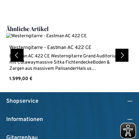
Produktgalerie überspringen
Ähnliche Artikel
Westerngitarre - Eastman AC 422 CE
Eastman AC 422 CE Westerngitarre Grand Auditorium
mit Cutawaymassive Sitka FichtendeckeBoden &
Zargen aus massivem PalisanderHals us
MahagoniEbenholz GriffbrettSattelbreite 44,5
Regulärer Preis:
1.599,00 €
mmMensur 645 mmTonabnehmer L.R. Baggs Element
EAS VTC (wird ohne Batterie geliefert)Lackierung
hochglanzInklusive Hartschalenkoffer
Shopservice
Informationen
Gitarrenbau