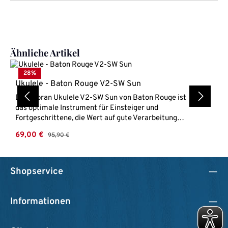
Produktgalerie überspringen
Ähnliche Artikel
28
%
Ukulele - Baton Rouge V2-SW Sun
Die Sopran Ukulele V2-SW Sun von Baton Rouge ist
das optimale Instrument für Einsteiger und
Fortgeschrittene, die Wert auf gute Verarbeitung
legen. Korpus und Hals sind aus Mahagoni, welches
Verkaufspreis:
69,00 €
Regulärer Preis:
95,90 €
dem Instrument seinen weichen Klang und ein edles
Aussehen verleiht. Durch die offenen
Gitarrenmechaniken ist das Instrument gut stimmbar.
Das Schallochdesign mit dem gelaserten
Shopservice
Sonnensymbol macht die Ukulele zu einer
Besonderheit. Durch das breitere Griffbrett ist die
Bespielbarkeit noch angenehmer. Baton Rouge V2-SW
Informationen
Sun Sopran Ukulele Decke MahagoniBoden & Zargen
MahagoniHals NatoGriffbrett WalnussGewölbter