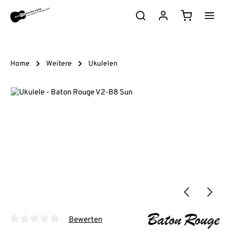
Zum Hauptinhalt springen
Warenkorb e
Home
Weitere
Ukulelen
Bildergalerie überspringen
Bewerten