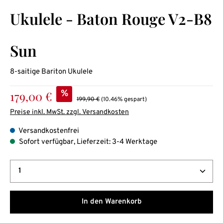
Durchschnittliche Bewertung von 0 von 5 Sternen
Ukulele - Baton Rouge V2-B8
Sun
8-saitige Bariton Ukulele
Verkaufspreis:
179,00 €
%
Regulärer Preis:
199,90 €
(10.46% gespart)
Preise inkl. MwSt. zzgl. Versandkosten
Versandkostenfrei
Sofort verfügbar, Lieferzeit: 3-4 Werktage
Produkt Anzahl: Gib den gewünschten Wert ein oder b
In den Warenkorb