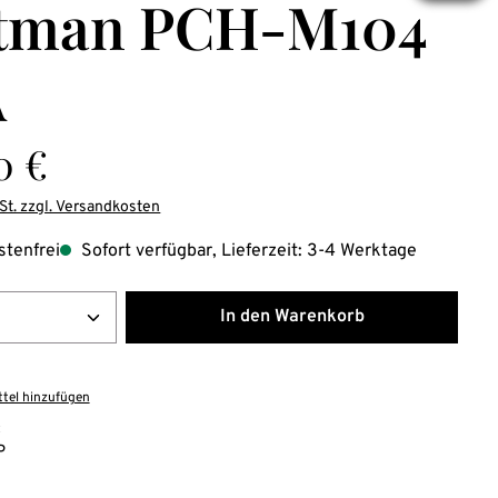
tman PCH-M104
A
is:
0 €
St. zzgl. Versandkosten
tenfrei
Sofort verfügbar, Lieferzeit: 3-4 Werktage
Anzahl: Gib den gewünschten Wert ein ode
In den Warenkorb
tel hinzufügen
:
P