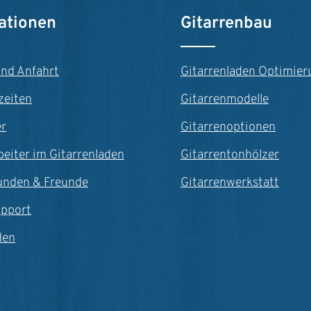
n Wert ein oder benutze die Schaltfläche
ationen
Gitarrenbau
und Anfahrt
Gitarrenladen Optimier
zeiten
Gitarrenmodelle
er
Gitarrenoptionen
beiter im Gitarrenladen
Gitarrentonhölzer
unden & Freunde
Gitarrenwerkstatt
upport
den