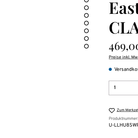
Eas
CL
Regulärer Pre
469,0
Preise inkl. Mw
Versandkos
Produkt 
Zum Merkzet
Produktnummer
U-LLHU8SW