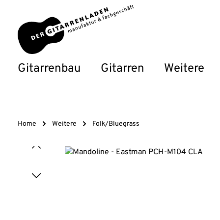
um Hauptinhalt springen
Zur Hauptnavigation springen
Gitarrenbau
Gitarren
Weitere
Home
Weitere
Folk/Bluegrass
Bildergalerie überspringen