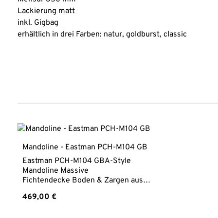
Lackierung matt
inkl. Gigbag
erhältlich in drei Farben: natur, goldburst, classic
Produktgalerie überspringen
Mandoline - Eastman PCH-M104 GB
Eastman PCH-M104 GBA-Style
Mandoline Massive
Fichtendecke Boden & Zargen aus
Mahagoni Palisander Griffbrett Hals
Regulärer Preis:
469,00 €
aus Ahorn Sattelbreite 30
mm Mensur 350 mm Lackierung