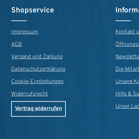
matt inkl. Gigbag erhältlich in drei
Produkt Anzahl: Gib den gewünschte
Farben: natur, goldburst, classic
Shopservice
Inform
Impressum
Kontakt 
AGB
Öffnungs
Versand und Zahlung
Newslett
Datenschutzerklärung
Die Mitar
Cookie-Einstellungen
Unsere K
Widerrufsrecht
Hilfe & S
Unser La
Vertrag widerrufen