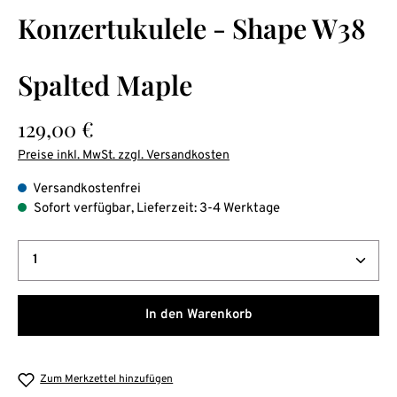
Durchschnittliche Bewertung von 0 von 5 Sternen
Konzertukulele - Shape W38
Spalted Maple
Regulärer Preis:
129,00 €
Preise inkl. MwSt. zzgl. Versandkosten
Versandkostenfrei
Sofort verfügbar, Lieferzeit: 3-4 Werktage
Produkt Anzahl: Gib den gewünschten Wert ein oder b
In den Warenkorb
Zum Merkzettel hinzufügen