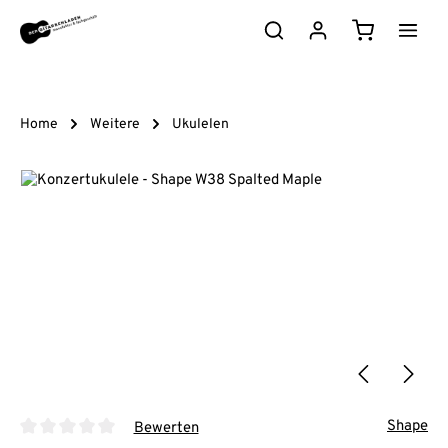
Zum Hauptinhalt springen
Warenkorb e
Home
Weitere
Ukulelen
Bildergalerie überspringen
Shape
Bewerten