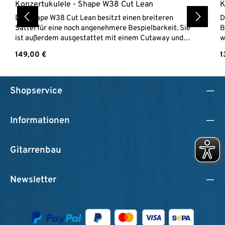
Konzertukulele - Shape W38 Cut Lean
K
Die Shape W38 Cut Lean besitzt einen breiteren
D
Sattel für eine noch angenehmere Bespielbarkeit. Sie
B
ist außerdem ausgestattet mit einem Cutaway und
w
einem Bevel (Abrundung der Kante).Alle Instrumente
w
Regulärer Preis:
R
149,00 €
1
werden in unserer Meisterwerkstatt optimiert ->
I
Gitarrenladen Optimierung Shape SW38 Cut Lean
o
Konzert Ukulele Decke aus massiver FichteBoden &
M
Zargen aus KoaGriffbrett aus PalisanderMahagoni
M
Shopservice
HalsSattelbreite 38 mmMensur 380 mmLackierung
P
matt
m
Informationen
Gitarrenbau
Newsletter