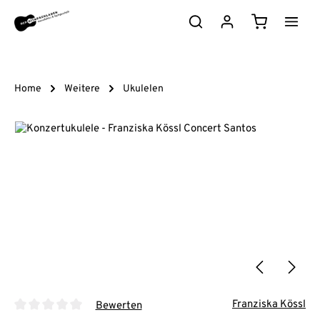
Zum Hauptinhalt springen
Warenkorb e
Home
Weitere
Ukulelen
Bildergalerie überspringen
Franziska Kössl
Bewerten