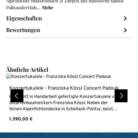
Alpenfichte massivBoden & Zargen aus massivem Santos
PalisanderHals…
Mehr
Eigenschaften
Bewertungen
Produktgalerie überspringen
Ähnliche Artikel
Konzertukulele - Franziska Kössl Concert Padouk
Komplett in Handarbeit gefertigte Konzertukulele von
Gitarrenbaumeistern Franziska Kössl. Neben der
feinen Alpenfichtendecke in Schellack-Politur, besitzt
dieses Meisterinstrument einen Korpus aus massivem
Regulärer Preis:
1.390,00 €
Padouk, welcher einen lauten aber auch sehr
ausgewogenen Klang erzeugt.Franziska Kössl Concert
PadoukKonzert UkuleleDecke Alpenfichte