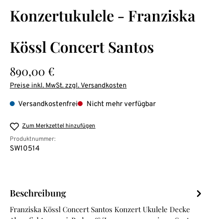
Durchschnittliche Bewertung von 0 von 5 Sternen
Konzertukulele - Franziska
Kössl Concert Santos
Regulärer Preis:
890,00 €
Preise inkl. MwSt. zzgl. Versandkosten
Versandkostenfrei
Nicht mehr verfügbar
Zum Merkzettel hinzufügen
Produktnummer:
SW10514
Beschreibung
Franziska Kössl Concert Santos Konzert Ukulele Decke