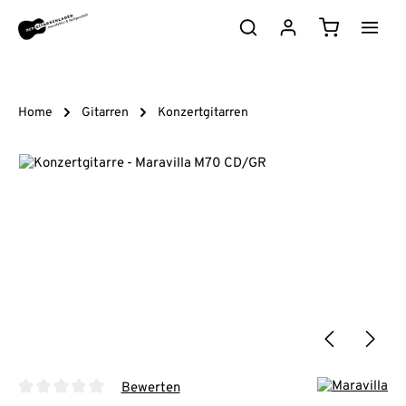
Zum Hauptinhalt springen
Warenkorb e
Home
Gitarren
Konzertgitarren
Bildergalerie überspringen
Bewerten