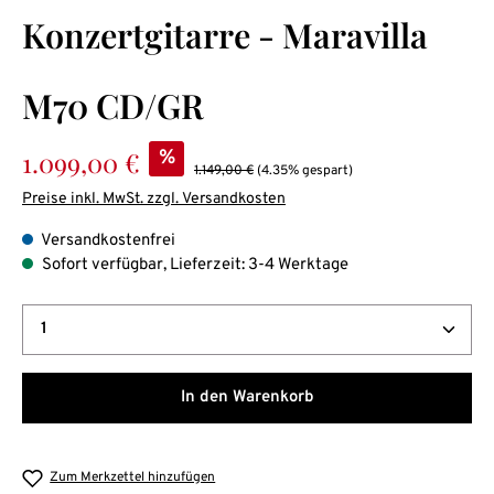
Durchschnittliche Bewertung von 0 von 5 Sternen
Konzertgitarre - Maravilla
M70 CD/GR
Verkaufspreis:
1.099,00 €
%
Regulärer Preis:
1.149,00 €
(4.35% gespart)
Preise inkl. MwSt. zzgl. Versandkosten
Versandkostenfrei
Sofort verfügbar, Lieferzeit: 3-4 Werktage
Produkt Anzahl: Gib den gewünschten Wert ein oder b
In den Warenkorb
Zum Merkzettel hinzufügen