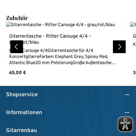
Produktgalerie überspringen
Zubehör
Gitarrentasche - Ritter Carouge 4/4 -
G
grau/rot/blau
K
Ritter Carouge 4/4Gitarrentasche für 4/4
KonzertgitarreFarben: Elephant Grey, Spicey Red,
Atlantic Blue20 mm PolsterungGroße Außentasche
DIN A4 kleine Zubehörtasche am KopfReflektierende
Regulärer Preis:
R
65,00 €
3
StreifenGewicht 1,5 kg
Shopservice
Informationen
Gitarrenbau