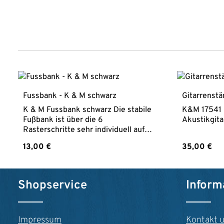
Produktgalerie überspringen
Fussbank - K & M schwarz
Gitarrenstä
K & M Fussbank schwarz Die stabile
K&M 17541 
Fußbank ist über die 6
Akustikgita
Rasterschritte sehr individuell auf
die gewünschte Höhe einstellbar und
Regulärer Preis:
Regulärer P
13,00 €
35,00 €
somit für Kinder und Erwachsene
gleichermaßen geeignet. Eine breite
rutschfeste Kunststoffauflage und
Produkt Anzahl: Gib den gewünschte
Produk
eine standfeste Bodenauflage
Shopservice
Inform
garantieren einen sicheren Halt.
rutschfeste Kunststoffauflage
Gewicht: 0,6 kg Höhe: von 119 bis
Impressum
Kontakt 
264 mm Höhenverstellung: 6