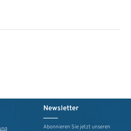
n um die Anzahl zu erhöhen oder zu reduz
der benutze die Schaltflächen um die Anz
Newsletter
Abonnieren Sie jetzt unseren
ung