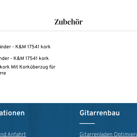
Zubehör
nder - K&M 17541 kork
kork Mit Korküberzug für
rre
reis:
n Wert ein oder benutze die Schaltfläche
t Anzahl: Gib den gewünschten Wert ein o
ationen
Gitarrenbau
und Anfahrt
Gitarrenladen Optimier