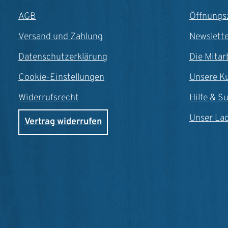
Rastschritte Material: Stahl Maße:
AGB
Öffnungs
250 x 98 mm In 4 Farben erhältlich
Versand und Zahlung
Newslett
Datenschutzerklärung
Die Mitar
Cookie-Einstellungen
Unsere K
Widerrufsrecht
Hilfe & S
Unser La
Vertrag widerrufen