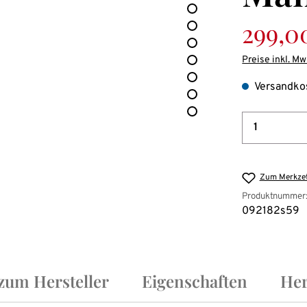
Verkaufspreis
299,0
Preise inkl. Mw
Versandkos
Produkt 
Zum Merkzet
Produktnummer
092182s59
 zum Hersteller
Eigenschaften
Her