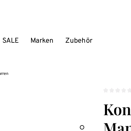
SALE
Marken
Zubehör
arren
Durchschnitt
Kon
Man