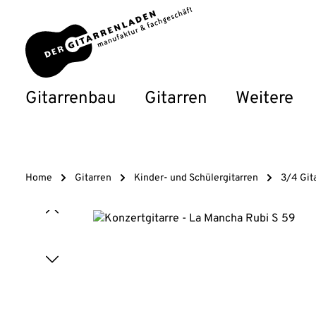
um Hauptinhalt springen
Zur Hauptnavigation springen
Gitarrenbau
Gitarren
Weitere
Home
Gitarren
Kinder- und Schülergitarren
3/4 Git
Bildergalerie überspringen