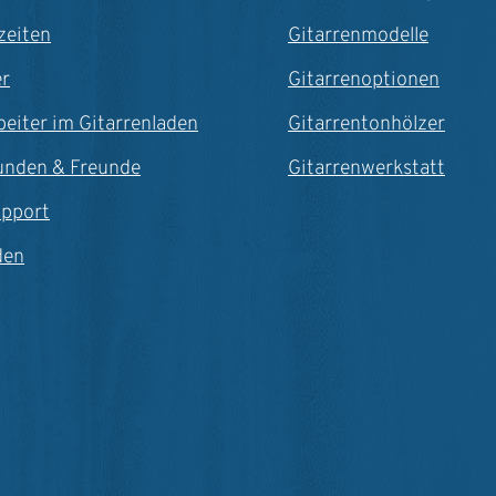
zeiten
Gitarrenmodelle
er
Gitarrenoptionen
beiter im Gitarrenladen
Gitarrentonhölzer
unden & Freunde
Gitarrenwerkstatt
upport
den