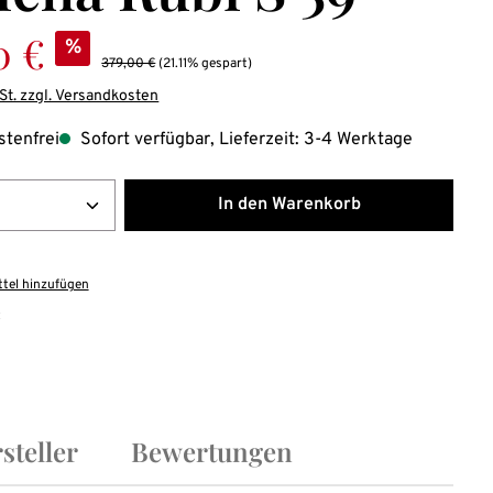
:
0 €
%
Regulärer Preis:
379,00 €
(21.11% gespart)
St. zzgl. Versandkosten
tenfrei
Sofort verfügbar, Lieferzeit: 3-4 Werktage
Anzahl: Gib den gewünschten Wert ein ode
In den Warenkorb
tel hinzufügen
:
steller
Bewertungen