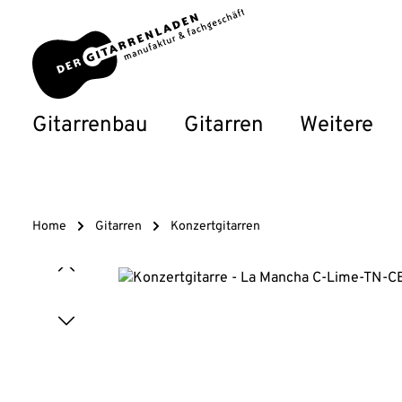
um Hauptinhalt springen
Zur Hauptnavigation springen
Gitarrenbau
Gitarren
Weitere
Home
Gitarren
Konzertgitarren
Bildergalerie überspringen