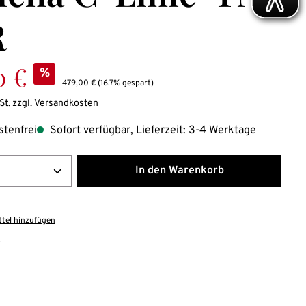
R
:
0 €
%
Regulärer Preis:
479,00 €
(16.7% gespart)
St. zzgl. Versandkosten
tenfrei
Sofort verfügbar, Lieferzeit: 3-4 Werktage
Anzahl: Gib den gewünschten Wert ein ode
In den Warenkorb
tel hinzufügen
: