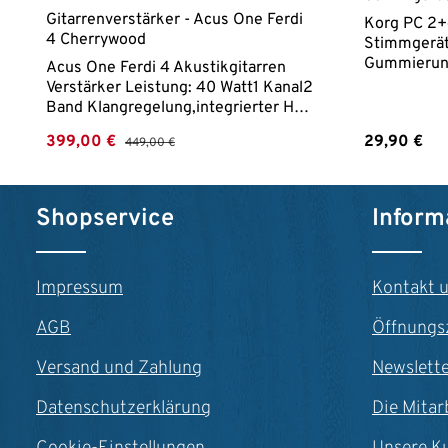
Gitarrenverstärker - Acus One Ferdi
Korg PC 2+
4 Cherrywood
Stimmgerät
Gummierung
Acus One Ferdi 4 Akustikgitarren
genauigkeit
Verstärker Leistung: 40 Watt1 Kanal2
lesbare LED
Band Klangregelung,integrierter Hall
ca. 18 Stu
EffektBluetoothkann ohne Strom
Verkaufspreis:
Regulärer Preis:
Regulärer P
399,00 €
29,90 €
449,00 €
über eine Powerbank betrieben
werden (nicht im Lieferumfang
enthalten)Gehäuse aus Mehrschicht-
Produkt Anzahl: Gib den gewünschte
Produk
Leimholz
Shopservice
Inform
Impressum
Kontakt 
AGB
Öffnungs
Versand und Zahlung
Newslett
Datenschutzerklärung
Die Mitar