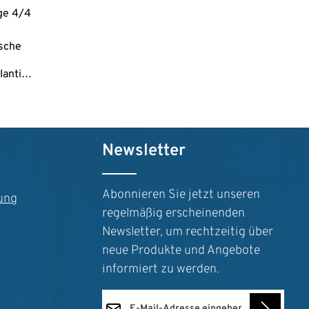
uge 4/4
asche
:
lantic
Gewicht
n um die Anzahl zu erhöhen oder zu reduz
der benutze die Schaltflächen um die Anz
ib den gewünschten Wert ein oder benutze
Newsletter
Abonnieren Sie jetzt unseren
ung
regelmäßig erscheinenden
Newsletter, um rechtzeitig über
neue Produkte und Angebote
informiert zu werden.
E-Mail-Adresse*