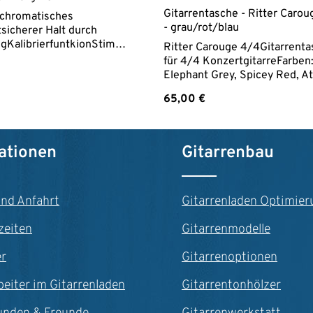
Gitarrentasche - Ritter Caro
chromatisches
- grau/rot/blau
sicherer Halt durch
KalibrierfuntkionStimm
Ritter Carouge 4/4Gitarrent
 +/- 1 Centsehr gut
für 4/4 KonzertgitarreFarben
-AnzeigeBatterielaufzeit
Elephant Grey, Spicey Red, At
ndenKnopfbatterie 2032
Blue20 mm PolsterungGroße
reis:
Regulärer Preis:
65,00 €
Außentasche DIN A4 kleine
Zubehörtasche am
KopfReflektierende Streifen
n Wert ein oder benutze die Schaltfläche
t Anzahl: Gib den gewünschten Wert ein o
Produkt Anzahl: G
1,5 kg
ationen
Gitarrenbau
und Anfahrt
Gitarrenladen Optimier
zeiten
Gitarrenmodelle
er
Gitarrenoptionen
beiter im Gitarrenladen
Gitarrentonhölzer