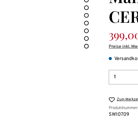
CE
Verkaufspreis
399,0
Preise inkl. Mw
Versandkos
Produkt 
Zum Merkzet
Produktnummer
SW10709