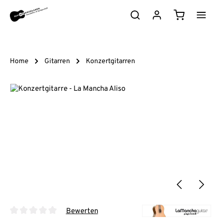
Zum Hauptinhalt springen
Warenkorb e
Home
Gitarren
Konzertgitarren
Bildergalerie überspringen
Bewerten