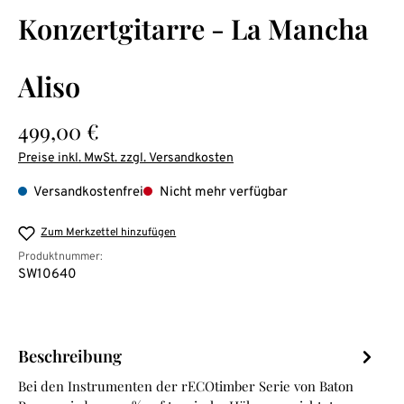
Durchschnittliche Bewertung von 0 von 5 Sternen
Konzertgitarre - La Mancha
Aliso
Regulärer Preis:
499,00 €
Preise inkl. MwSt. zzgl. Versandkosten
Versandkostenfrei
Nicht mehr verfügbar
Zum Merkzettel hinzufügen
Produktnummer:
SW10640
Beschreibung
Bei den Instrumenten der rECOtimber Serie von Baton