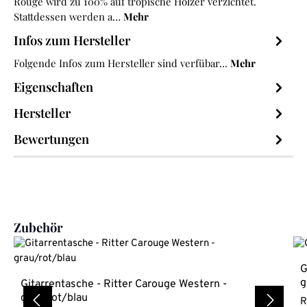
Rouge wird zu 100% auf tropische Hölzer verzichtet.
Stattdessen werden a…
Mehr
Infos zum Hersteller
Folgende Infos zum Hersteller sind verfübar...
Mehr
Eigenschaften
Hersteller
Bewertungen
Produktgalerie überspringen
Zubehör
G
g
Gitarrentasche - Ritter Carouge Western -
grau/rot/blau
R