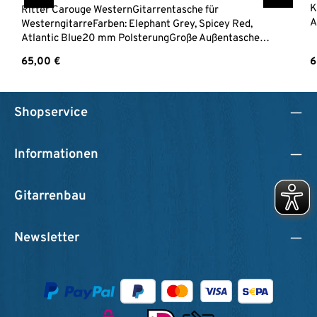
K
Ritter Carouge WesternGitarrentasche für
A
WesterngitarreFarben: Elephant Grey, Spicey Red,
D
Atlantic Blue20 mm PolsterungGroße Außentasche
S
DIN A4 kleine Zubehörtasche am KopfReflektierende
Regulärer Preis:
R
65,00 €
6
StreifenGewicht 1,5 kg
Shopservice
Informationen
Gitarrenbau
Newsletter