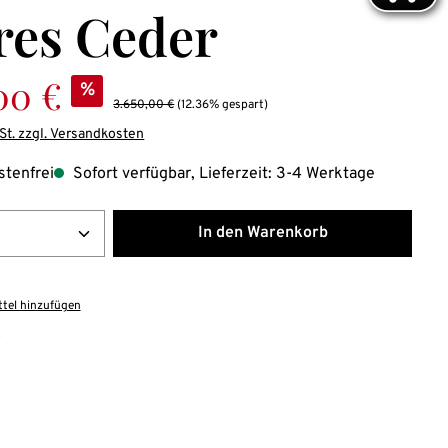
res Ceder
:
00 €
%
Regulärer Preis:
3.650,00 €
(12.36% gespart)
St. zzgl. Versandkosten
tenfrei
Sofort verfügbar, Lieferzeit: 3-4 Werktage
Anzahl: Gib den gewünschten Wert ein ode
In den Warenkorb
tel hinzufügen
: