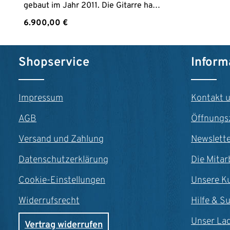
gebaut im Jahr 2011. Die Gitarre hat
Spielspuren, ist klanglich und
Regulärer Preis:
6.900,00 €
technisch aber einwandfrei. Ein
Hartschalenkoffer von Hiscox ist
inklusive.2011 Dieter Müller
Produkt Anzahl: Gib den gewünschte
DoubletopKonzertgitarreMassive
Shopservice
Inform
Zederndecke (Doubletop)Boden &
Zargen aus massivem Palo
EscritoHals MahagoniPalisander
Impressum
Kontakt 
EbenholzSattelbreite 50 mmMensur
630 mm Lackierung Schellack inkl.
AGB
Öffnungs
Hiscox Koffer
Versand und Zahlung
Newslett
Datenschutzerklärung
Die Mitar
Cookie-Einstellungen
Unsere K
Widerrufsrecht
Hilfe & S
Unser La
Vertrag widerrufen