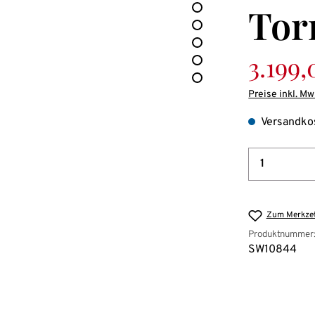
Tor
Verkaufspreis
3.199,
Preise inkl. Mw
Versandkos
Produkt 
Zum Merkzet
Produktnummer
SW10844