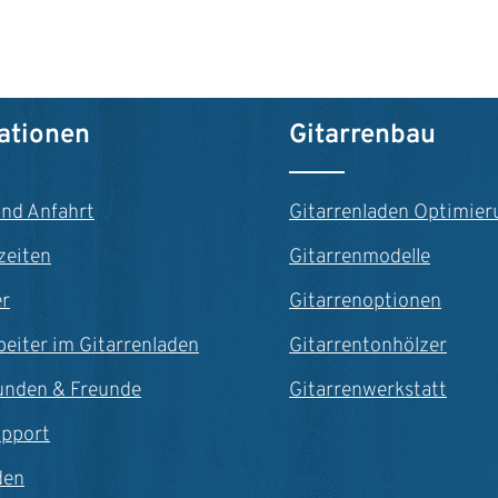
n Wert ein oder benutze die Schaltfläche
ationen
Gitarrenbau
und Anfahrt
Gitarrenladen Optimier
zeiten
Gitarrenmodelle
er
Gitarrenoptionen
beiter im Gitarrenladen
Gitarrentonhölzer
unden & Freunde
Gitarrenwerkstatt
upport
den