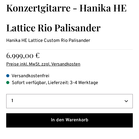
Konzertgitarre - Hanika HE
Lattice Rio Palisander
Hanika HE Lattice Custom Rio Palisander
Regulärer Preis:
6.999,00 €
Preise inkl. MwSt. zzgl. Versandkosten
Versandkostenfrei
Sofort verfügbar, Lieferzeit: 3-4 Werktage
Produkt Anzahl: Gib den gewünschten Wert ein oder b
In den Warenkorb