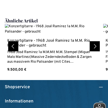
Produktgalerie überspringen
Ähnliche Artikel
Konzertgitarre - 1968 José Ramirez 1a M.M. Rio
K
Palisander - gebraucht
P
1968 José Ramirez 1a M.M.Mit M.M. Stempel (Miguel
1
Malo Martinez)Massive ZederndeckeBoden & Zargen
F
aus massivem Rio Palisander (mit Cites
P
Bescheinigung)Hals aus MahagoniEbenholz
M
Regulärer Preis:
R
9.500,00 €
9
GriffbrettSattelbreite 54 mmMensur 665 mminkl.
m
Hartschalenkoffer
Shopservice
Informationen