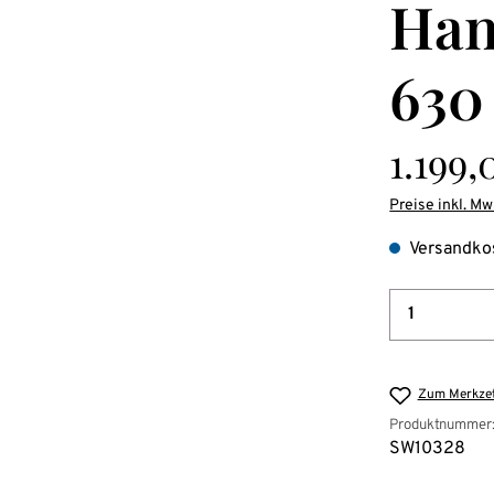
Han
63
Regulärer Pre
1.199,
Preise inkl. Mw
Versandkos
Produkt 
Zum Merkzet
Produktnummer
SW10328