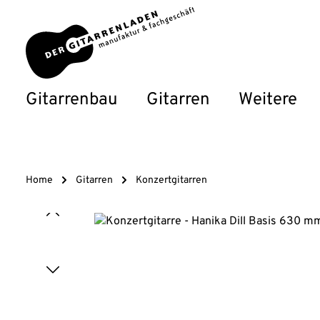
um Hauptinhalt springen
Zur Hauptnavigation springen
Gitarrenbau
Gitarren
Weitere
Home
Gitarren
Konzertgitarren
Bildergalerie überspringen