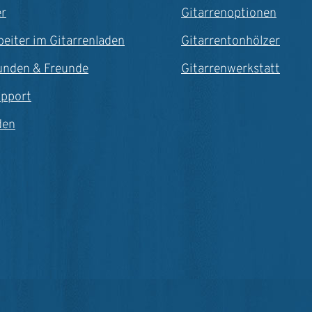
er
Gitarrenoptionen
beiter im Gitarrenladen
Gitarrentonhölzer
unden & Freunde
Gitarrenwerkstatt
upport
den