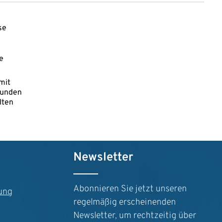
e
mit
tunden
lten
n um die Anzahl zu erhöhen oder zu reduz
der benutze die Schaltflächen um die Anz
ib den gewünschten Wert ein oder benutze
Newsletter
Abonnieren Sie jetzt unseren
ung
regelmäßig erscheinenden
Newsletter, um rechtzeitig über