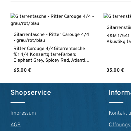
Produktgalerie überspringen
Gitarrenstä
Gitarrentasche - Ritter Carouge 4/4
K&M 17541 
- grau/rot/blau
Akustikgita
Ritter Carouge 4/4Gitarrentasche
für 4/4 KonzertgitarreFarben:
Elephant Grey, Spicey Red, Atlantic
Blue20 mm PolsterungGroße
Regulärer Preis:
Regulärer P
65,00 €
35,00 €
Außentasche DIN A4 kleine
Zubehörtasche am
KopfReflektierende StreifenGewicht
Produkt Anzahl: Gib den gewünschte
Produk
1,5 kg
Shopservice
Inform
Impressum
Kontakt 
AGB
Öffnungs