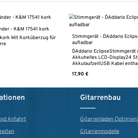
nder - K&M 17541 kork
Stimmgerät - D´Addario Eclips
kork Mit Korküberzug für
aufladbar
rre
D´Addario EclipseStimmgerät 
Akkuhelles LCD-Display24 S
AkkulaufzeitUSB Kabel entha
reis:
Regulärer Preis:
17,90 €
n Wert ein oder benutze die Schaltfläche
t Anzahl: Gib den gewünschten Wert ein o
Produkt Anzahl: G
ationen
Gitarrenbau
und Anfahrt
Gitarrenladen Optimier
zeiten
Gitarrenmodelle