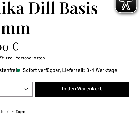
ika Dill Basis
0 mm
is:
00 €
St. zzgl. Versandkosten
tenfrei
Sofort verfügbar, Lieferzeit: 3-4 Werktage
Anzahl: Gib den gewünschten Wert ein ode
In den Warenkorb
tel hinzufügen
: