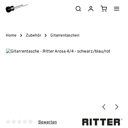
Zum Hauptinhalt springen
Warenkorb e
Home
Zubehör
Gitarrentaschen
Bildergalerie überspringen
Bewerten