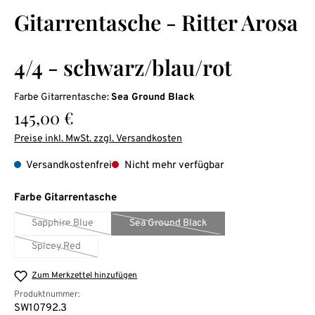
Durchschnittliche Bewertung von 0 von 5 Sternen
Gitarrentasche - Ritter Arosa
4/4 - schwarz/blau/rot
Farbe Gitarrentasche:
Sea Ground Black
Regulärer Preis:
145,00 €
Preise inkl. MwSt. zzgl. Versandkosten
Versandkostenfrei
Nicht mehr verfügbar
auswählen
Farbe Gitarrentasche
Sapphire Blue
Sea Ground Black
(Diese Option ist zurzeit nicht verfügbar.)
(Diese Option ist zurzeit nicht verfügb
Spicey Red
(Diese Option ist zurzeit nicht verfügbar.)
Zum Merkzettel hinzufügen
Produktnummer:
SW10792.3