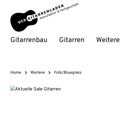
um Hauptinhalt springen
Zur Hauptnavigation springen
Gitarrenbau
Gitarren
Weitere
Home
Weitere
Folk/Bluegrass
Bildergalerie überspringen