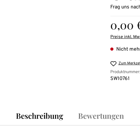
Frag uns nac
Regulärer Pre
0,00 
Preise inkl. Mw
Nicht mehr
Zum Merkzet
Produktnummer
SW10761
Beschreibung
Bewertungen