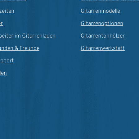
zeiten
Gitarrenmodelle
er
Gitarrenoptionen
beiter im Gitarrenladen
Gitarrentonhölzer
unden & Freunde
Gitarrenwerkstatt
upport
den