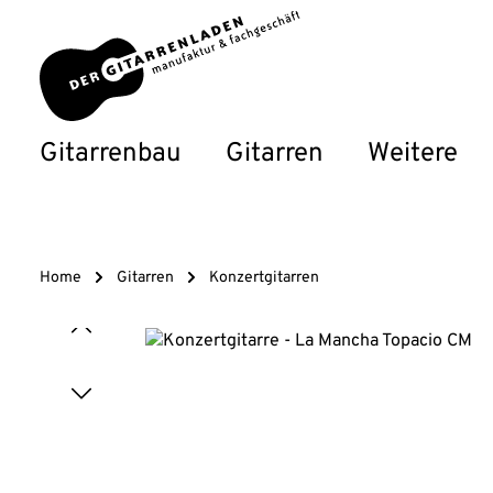
um Hauptinhalt springen
Zur Hauptnavigation springen
Gitarrenbau
Gitarren
Weitere
Home
Gitarren
Konzertgitarren
Bildergalerie überspringen