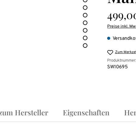
Regulärer Pre
499,0
Preise inkl. Mw
Versandkos
Zum Merkzet
Produktnummer
SW10695
 zum Hersteller
Eigenschaften
Her