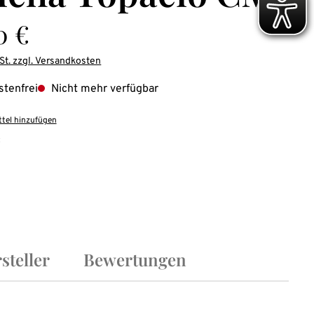
is:
0 €
St. zzgl. Versandkosten
tenfrei
Nicht mehr verfügbar
tel hinzufügen
:
steller
Bewertungen