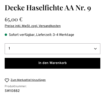
Durchschnittliche Bewertung von 0 von 5 Sternen
Decke Haselfichte AA Nr. 9
Regulärer Preis:
65,00 €
Preise inkl. MwSt. zzgl. Versandkosten
Sofort verfügbar, Lieferzeit: 3-4 Werktage
Produkt Anzahl: Gib den gewünschten Wert ein oder b
In den Warenkorb
Zum Merkzettel hinzufügen
Produktnummer:
SW10882