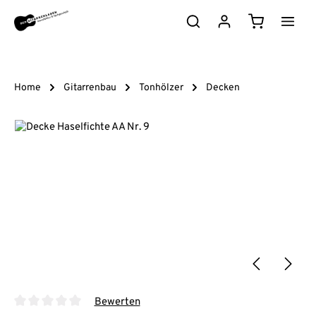
Zum Hauptinhalt springen
Warenkorb e
Home
Gitarrenbau
Tonhölzer
Decken
Bildergalerie überspringen
Bewerten