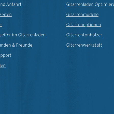
und Anfahrt
Gitarrenladen Optimier
zeiten
Gitarrenmodelle
er
Gitarrenoptionen
beiter im Gitarrenladen
Gitarrentonhölzer
unden & Freunde
Gitarrenwerkstatt
upport
den