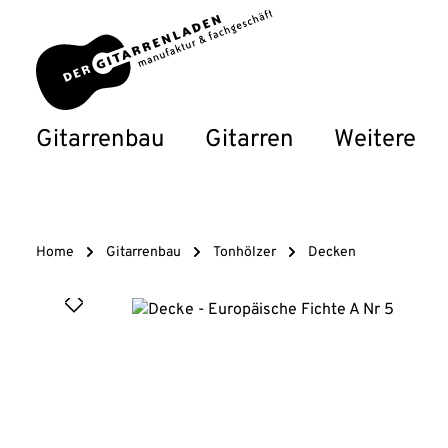
um Hauptinhalt springen
Zur Hauptnavigation springen
Gitarrenbau
Gitarren
Weitere
Home
Gitarrenbau
Tonhölzer
Decken
Bildergalerie überspringen