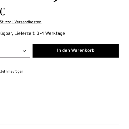
is:
 €
St. zzgl. Versandkosten
fügbar, Lieferzeit: 3-4 Werktage
Anzahl: Gib den gewünschten Wert ein ode
In den Warenkorb
tel hinzufügen
: