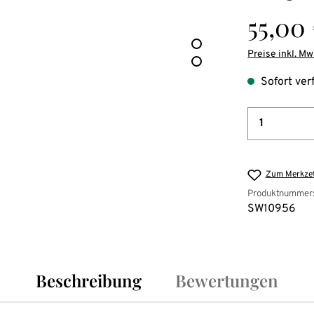
Regulärer Pre
55,00
Preise inkl. Mw
Sofort ver
Produkt 
Zum Merkzet
Produktnummer
SW10956
Beschreibung
Bewertungen